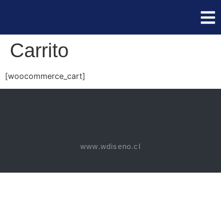
Carrito
[woocommerce_cart]
www.wdiseno.cl